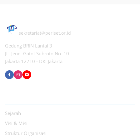
PERHIMPUNAN PERISET INDONESIA
sekretariat@periset.or.id
Gedung BRIN Lantai 3
JL. Jend. Gatot Subroto No. 10
Jakarta 12710 - DKI Jakarta
TENTANG PPI
Sejarah
Visi & Misi
Struktur Organisasi