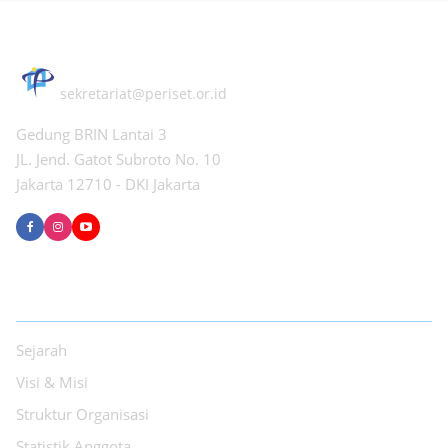
PERHIMPUNAN PERISET INDONESIA
sekretariat@periset.or.id
Gedung BRIN Lantai 3
JL. Jend. Gatot Subroto No. 10
Jakarta 12710 - DKI Jakarta
TENTANG PPI
Sejarah
Visi & Misi
Struktur Organisasi
Statistik Anggota