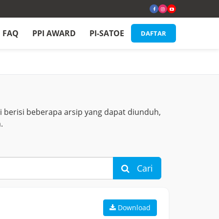
FAQ
PPI AWARD
PI-SATOE
DAFTAR
 berisi beberapa arsip yang dapat diunduh,
.
Cari
Download