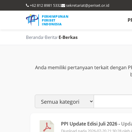
+62 812 8981 5332
sekretariat@periset.or.id
PERHIMPUNAN
P
PERISET
INDONESIA
Beranda
Berita
E-Berkas
Anda memiliki pertanyaan terkait dengan P
PPI Update Edisi Juli 2026 -
Upda
Diupload pada 2026-07-20 21:30:28 oleh