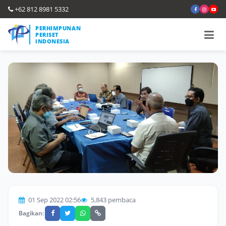
+62 812 8981 5332
PERHIMPUNAN
PERISET
INDONESIA
01 Sep 2022 02:56
5,843 pembaca
Bagikan: