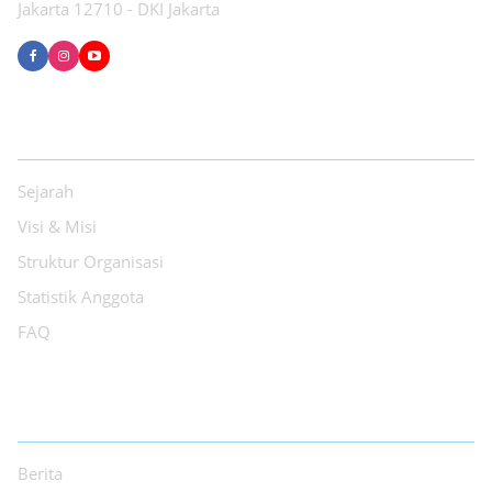
Jakarta 12710 - DKI Jakarta
TENTANG PPI
Sejarah
Visi & Misi
Struktur Organisasi
Statistik Anggota
FAQ
INFORMASI
Berita