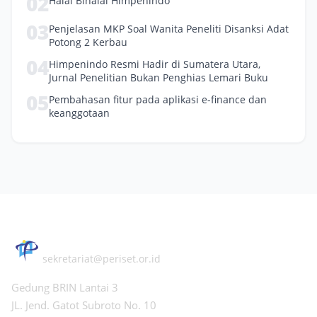
02
Halal Bihalal Himpenindo
03
Penjelasan MKP Soal Wanita Peneliti Disanksi Adat
Potong 2 Kerbau
04
Himpenindo Resmi Hadir di Sumatera Utara,
Jurnal Penelitian Bukan Penghias Lemari Buku
05
Pembahasan fitur pada aplikasi e-finance dan
keanggotaan
PERHIMPUNAN PERISET INDONESIA
sekretariat@periset.or.id
Gedung BRIN Lantai 3
JL. Jend. Gatot Subroto No. 10