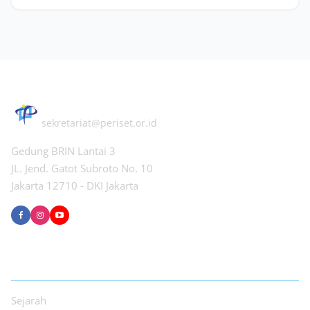
PERHIMPUNAN PERISET INDONESIA
sekretariat@periset.or.id
Gedung BRIN Lantai 3
JL. Jend. Gatot Subroto No. 10
Jakarta 12710 - DKI Jakarta
TENTANG PPI
Sejarah