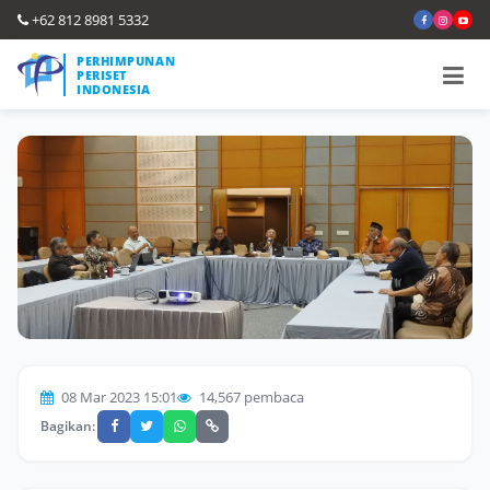
+62 812 8981 5332
PERHIMPUNAN
PERISET
INDONESIA
08 Mar 2023 15:01
14,567 pembaca
Bagikan: