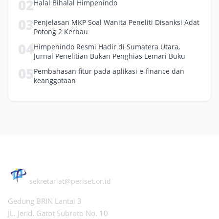
02
Halal Bihalal Himpenindo
03
Penjelasan MKP Soal Wanita Peneliti Disanksi Adat
Potong 2 Kerbau
04
Himpenindo Resmi Hadir di Sumatera Utara,
Jurnal Penelitian Bukan Penghias Lemari Buku
05
Pembahasan fitur pada aplikasi e-finance dan
keanggotaan
PERHIMPUNAN PERISET INDONESIA
sekretariat@periset.or.id
Gedung BRIN Lantai 3
JL. Jend. Gatot Subroto No. 10