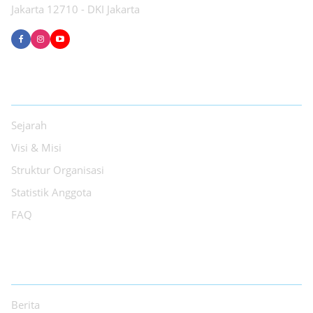
Jakarta 12710 - DKI Jakarta
TENTANG PPI
Sejarah
Visi & Misi
Struktur Organisasi
Statistik Anggota
FAQ
INFORMASI
Berita