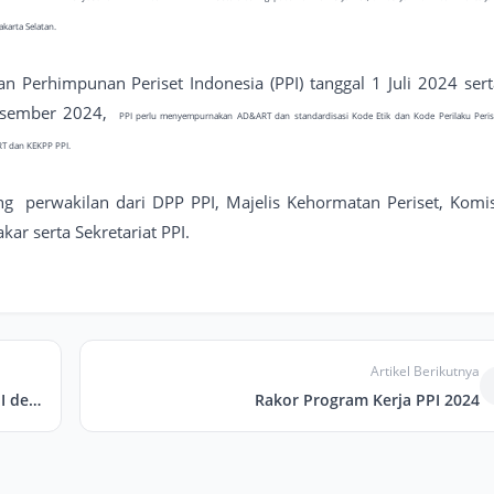
akarta Selatan.
 Perhimpunan Periset Indonesia (PPI) tanggal 1 Juli 2024 sert
Desember 2024,
PPI perlu menyempurnakan AD&ART dan standardisasi Kode Etik dan Kode Perilaku Peris
T dan KEKPP PPI.
ng perwakilan dari DPP PPI, Majelis Kehormatan Periset, Komis
ar serta Sekretariat PPI.
Artikel Berikutnya
FGD Pembahasan dan Penyusunan KEKPP PPI dengan Waka BRIN
Rakor Program Kerja PPI 2024