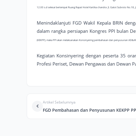
12.00 s.d selesai bertempat Ruang Rapat Hotel Kartika chandra
Jl. Gatot Subroto No.18, J
Menindaklanjuti FGD Wakil Kepala BRIN dengan
dalam rangka persiapan Kongres PPI bulan 
(KEKPP), maka PPI akan melaksanakan
Konsinyering pembahasan dan penyusunan AD&AR
Kegiatan Konsinyering dengan peserta 35 ora
Profesi Periset, Dewan Pengawas dan Dewan Pak
Artikel Sebelumnya