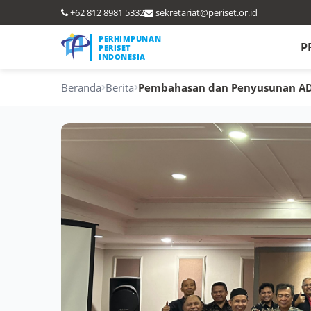
+62 812 8981 5332
sekretariat@periset.or.id
PERHIMPUNAN
P
PERISET
INDONESIA
Beranda
Berita
Pembahasan dan Penyusunan AD