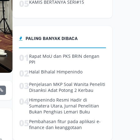
05
KAMIS BERTANYA SERI#15
PALING BANYAK DIBACA
01
Rapat MoU dan PKS BRIN dengan
PPI
02
Halal Bihalal Himpenindo
03
Penjelasan MKP Soal Wanita Peneliti
Disanksi Adat Potong 2 Kerbau
04
Himpenindo Resmi Hadir di
Sumatera Utara, Jurnal Penelitian
Bukan Penghias Lemari Buku
05
Pembahasan fitur pada aplikasi e-
finance dan keanggotaan
m.