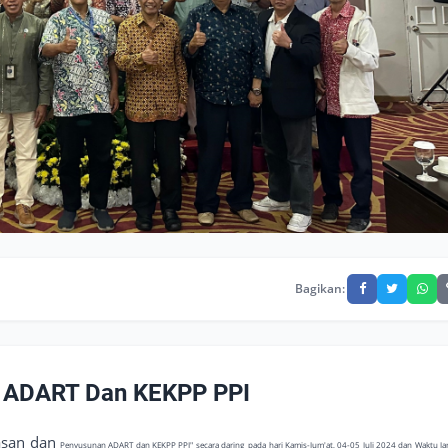
Bagikan:
 ADART Dan KEKPP PPI
asan dan
Penyusunan ADART dan KEKPP PPI" secara daring pada hari Kamis-Jum'at, 04-05 Juli 2024 dan Waktu Ja