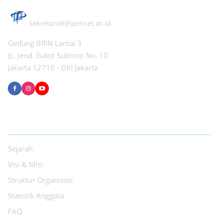
PERHIMPUNAN PERISET INDONESIA
sekretariat@periset.or.id
Gedung BRIN Lantai 3
JL. Jend. Gatot Subroto No. 10
Jakarta 12710 - DKI Jakarta
TENTANG PPI
Sejarah
Visi & Misi
Struktur Organisasi
Statistik Anggota
FAQ