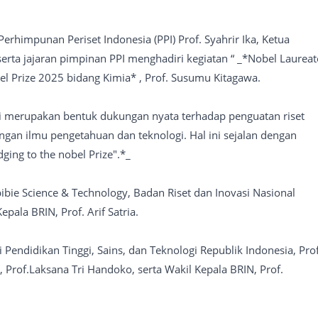
erhimpunan Periset Indonesia (PPI) Prof. Syahrir Ika, Ketua
rta jajaran pimpinan PPI menghadiri kegiatan “ _*Nobel Laureat
el Prize 2025 bidang Kimia* , Prof. Susumu Kitagawa.
ni merupakan bentuk dukungan nyata terhadap penguatan riset
gan ilmu pengetahuan dan teknologi. Hal ini sejalan dengan
ing to the nobel Prize".*_
bibie Science & Technology, Badan Riset dan Inovasi Nasional
pala BRIN, Prof. Arif Satria.
endidikan Tinggi, Sains, dan Teknologi Republik Indonesia, Prof
 Prof.Laksana Tri Handoko, serta Wakil Kepala BRIN, Prof.