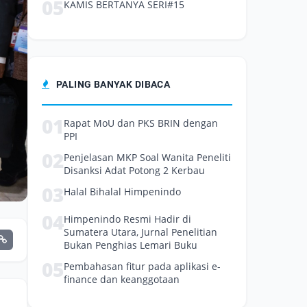
05
KAMIS BERTANYA SERI#15
PALING BANYAK DIBACA
01
Rapat MoU dan PKS BRIN dengan
PPI
02
Penjelasan MKP Soal Wanita Peneliti
Disanksi Adat Potong 2 Kerbau
03
Halal Bihalal Himpenindo
04
Himpenindo Resmi Hadir di
Sumatera Utara, Jurnal Penelitian
Bukan Penghias Lemari Buku
05
Pembahasan fitur pada aplikasi e-
finance dan keanggotaan