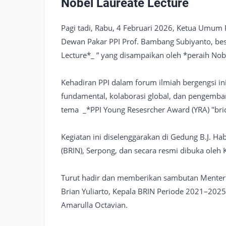
Nobel Laureate Lecture
Pagi tadi, Rabu, 4 Februari 2026, Ketua Umum P
Dewan Pakar PPI Prof. Bambang Subiyanto, bese
Lecture*_ ” yang disampaikan oleh *peraih Nob
Kehadiran PPI dalam forum ilmiah bergengsi i
fundamental, kolaborasi global, dan pengemban
tema _*PPI Young Resesrcher Award (YRA) "bridg
Kegiatan ini diselenggarakan di Gedung B.J. Ha
(BRIN), Serpong, dan secara resmi dibuka oleh Ke
Turut hadir dan memberikan sambutan Menteri P
Brian Yuliarto, Kepala BRIN Periode 2021–2025,
Amarulla Octavian.