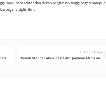
tinggi BRIN, para rektor dan dekan perguruan tinggi negeri maupun
berbagai disiplin ilmu.
Artikel Berikutnya
General Assembly Meeting dan The 9th International Symposium of JAAI
Bedah Standar Akreditasi LAPI: Jaminan Mutu untuk Penulis dan Peluang Emas bagi Penerbit.
TENTANG PPI
INFORMASI