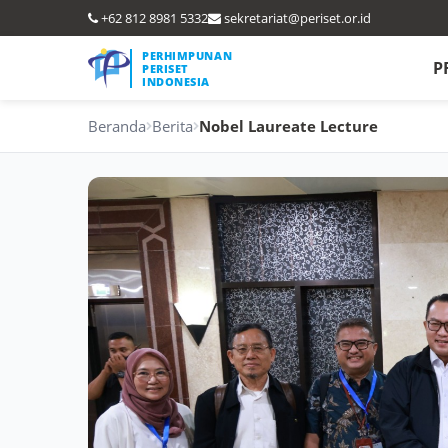
+62 812 8981 5332
sekretariat@periset.or.id
PERHIMPUNAN
P
PERISET
INDONESIA
Beranda
Berita
Nobel Laureate Lecture