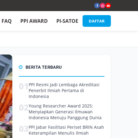
FAQ
PPI AWARD
PI-SATOE
DAFTAR
BERITA TERBARU
01
PPI Resmi Jadi Lembaga Akreditasi
Penerbit Ilmiah Pertama di
Indonesia
02
Young Researcher Award 2025:
Menyiapkan Generasi Ilmuwan
Indonesia Menuju Panggung Dunia
03
PPI Jabar Fasilitasi Periset BRIN Asah
Keterampilan Menulis Ilmiah