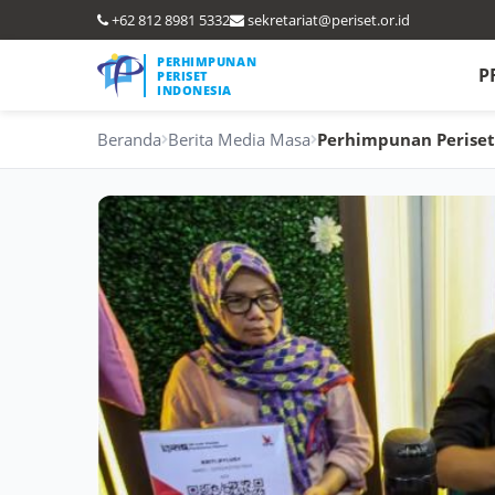
+62 812 8981 5332
sekretariat@periset.or.id
PERHIMPUNAN
P
PERISET
INDONESIA
Beranda
Berita Media Masa
Perhimpunan Periset