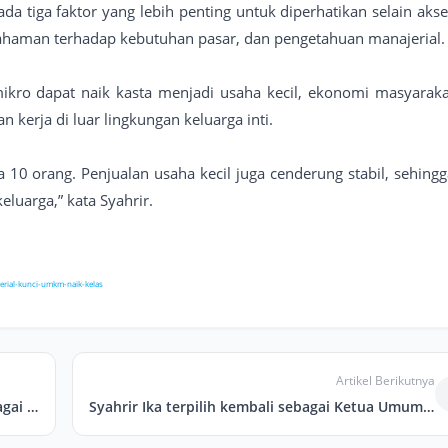
da tiga faktor yang lebih penting untuk diperhatikan selain akse
ahaman terhadap kebutuhan pasar, dan pengetahuan manajerial.
mikro dapat naik kasta menjadi usaha kecil, ekonomi masyaraka
 kerja di luar lingkungan keluarga inti.
10 orang. Penjualan usaha kecil juga cenderung stabil, sehingg
eluarga,” kata Syahrir.
rial-kunci-umkm-naik-kelas
Artikel Berikutnya
Pembangunan Desa Cerdas dan Inovatif sebagai Kunci Kemajuan Indonesia
Syahrir Ika terpilih kembali sebagai Ketua Umum PPI 2025-2027