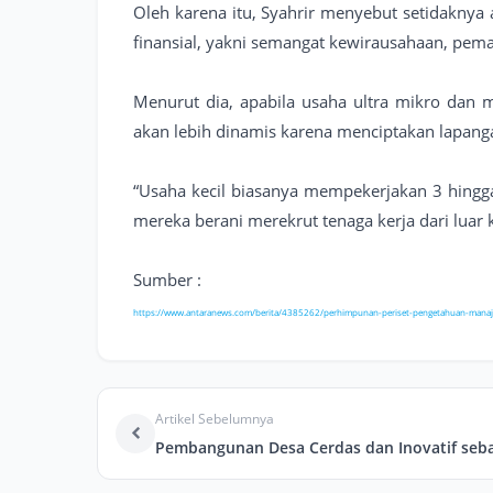
Oleh karena itu, Syahrir menyebut setidaknya a
finansial, yakni semangat kewirausahaan, pem
Menurut dia, apabila usaha ultra mikro dan 
akan lebih dinamis karena menciptakan lapangan
“Usaha kecil biasanya mempekerjakan 3 hingga 
mereka berani merekrut tenaga kerja dari luar k
Sumber :
https://www.antaranews.com/berita/4385262/perhimpunan-periset-pengetahuan-manaje
Artikel Sebelumnya