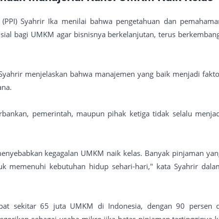
 (PPI) Syahrir Ika menilai bahwa pengetahuan dan pemahama
sial bagi UMKM agar bisnisnya berkelanjutan, terus berkembang
), Syahrir menjelaskan bahwa manajemen yang baik menjadi fakto
ana.
erbankan, pemerintah, maupun pihak ketiga tidak selalu menjad
.
 menyebabkan kegagalan UMKM naik kelas. Banyak pinjaman yan
uk memenuhi kebutuhan hidup sehari-hari," kata Syahrir dala
apat sekitar 65 juta UMKM di Indonesia, dengan 90 persen d
gorikan sebagai usaha mikro jika batas pinjaman tertingginya k