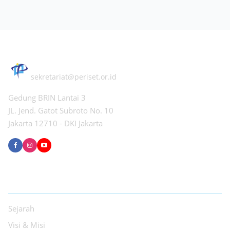
PERHIMPUNAN PERISET INDONESIA
sekretariat@periset.or.id
Gedung BRIN Lantai 3
JL. Jend. Gatot Subroto No. 10
Jakarta 12710 - DKI Jakarta
TENTANG PPI
Sejarah
Visi & Misi