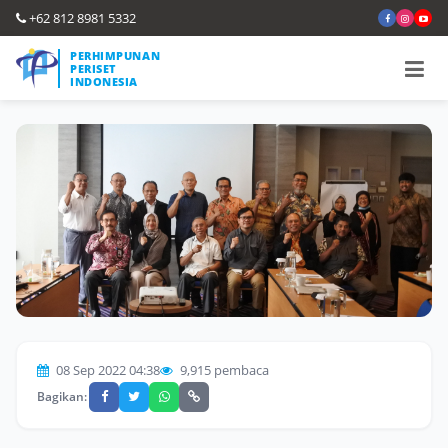
+62 812 8981 5332
PERHIMPUNAN
PERISET
INDONESIA
08 Sep 2022 04:38
9,915 pembaca
Bagikan: