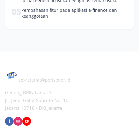
Jurnal Penelitian Bukan Penghias Lemari Buku
05
Pembahasan fitur pada aplikasi e-finance dan
keanggotaan
PERHIMPUNAN PERISET INDONESIA
sekretariat@periset.or.id
Gedung BRIN Lantai 3
JL. Jend. Gatot Subroto No. 10
Jakarta 12710 - DKI Jakarta