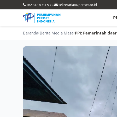
+62 812 8981 5332
sekretariat@periset.or.id
PERHIMPUNAN
P
PERISET
INDONESIA
Beranda
Berita Media Masa
PPI: Pemerintah dae