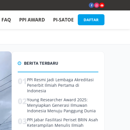
FAQ
PPI AWARD
PI-SATOE
DAFTAR
BERITA TERBARU
01
PPI Resmi Jadi Lembaga Akreditasi
Penerbit Ilmiah Pertama di
Indonesia
02
Young Researcher Award 2025:
Menyiapkan Generasi Ilmuwan
Indonesia Menuju Panggung Dunia
03
PPI Jabar Fasilitasi Periset BRIN Asah
Keterampilan Menulis Ilmiah