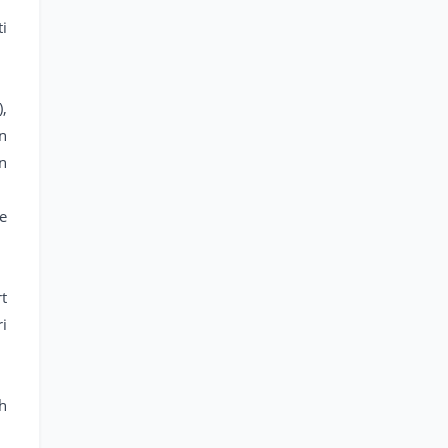
i
,
n
n
ve
t
i
h