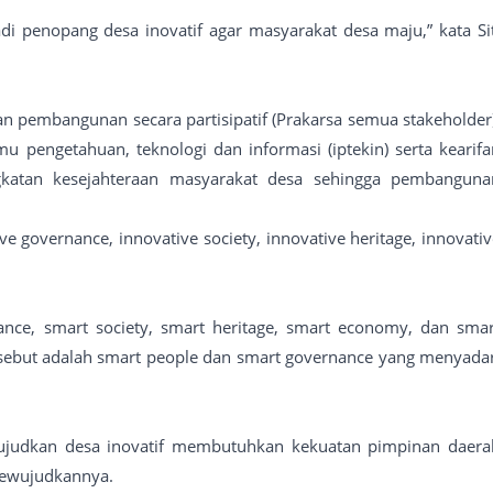
adi penopang desa inovatif agar masyarakat desa maju,” kata Sit
 pembangunan secara partisipatif (Prakarsa semua stakeholder)
lmu pengetahuan, teknologi dan informasi (iptekin) serta kearifa
ngkatan kesejahteraan masyarakat desa sehingga pembanguna
ive governance, innovative society, innovative heritage, innovati
nance, smart society, smart heritage, smart economy, dan smar
rsebut adalah smart people dan smart governance yang menyadar
wujudkan desa inovatif membutuhkan kekuatan pimpinan daera
 mewujudkannya.