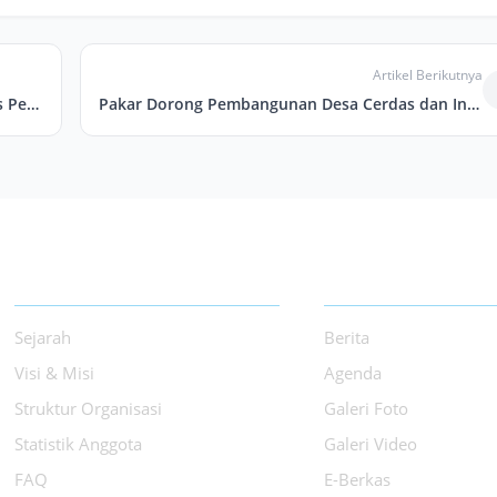
Artikel Berikutnya
PPI DIY Geber Workshop, Tingkatkan Kualitas Peneliti BRIN
Pakar Dorong Pembangunan Desa Cerdas dan Inovatif
TENTANG PPI
INFORMASI
Sejarah
Berita
Visi & Misi
Agenda
Struktur Organisasi
Galeri Foto
Statistik Anggota
Galeri Video
FAQ
E-Berkas