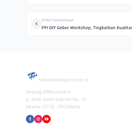
Artikel Sebelumnya
PERHIMPUNAN PERISET INDONESIA
sekretariat@periset.or.id
Gedung BRIN Lantai 3
JL. Jend. Gatot Subroto No. 10
Jakarta 12710 - DKI Jakarta